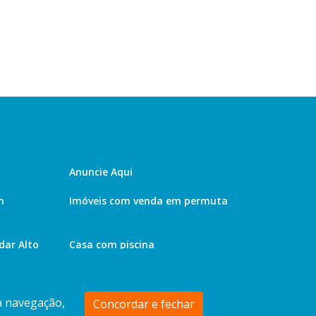
Anuncie Aqui
m
Imóveis com venda em permuta
ar Alto
Casa com piscina
 a navegação,
Concordar e fechar