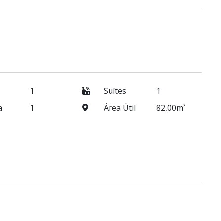
1
Suítes
1
a
1
Área Útil
82,00m²