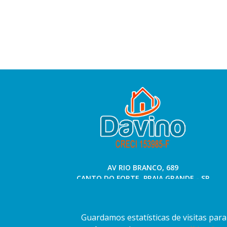
AV RIO BRANCO, 689
CANTO DO FORTE, PRAIA GRANDE - SP
(13) 3034-3300 - (13) 97415-7344 (13) 98166-8556
Guardamos estatísticas de visitas par