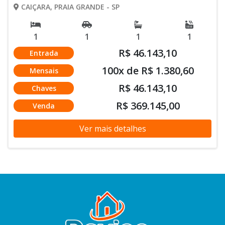
CAIÇARA, PRAIA GRANDE - SP
1
1
1
1
R$ 46.143,10
Entrada
100x de R$ 1.380,60
Mensais
R$ 46.143,10
Chaves
R$ 369.145,00
Venda
Ver mais detalhes