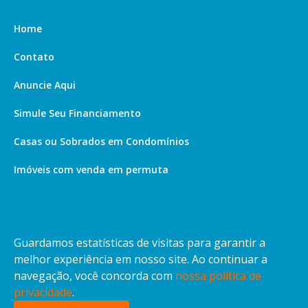
Home
Contato
Anuncie Aqui
Simule Seu Financiamento
Casas ou Sobrados em Condomínios
Imóveis com venda em permuta
Imóveis com Vista para o Mar
Apartamentos em Andar Alto
Guardamos estatísticas de visitas para garantir a
Casa com piscina
melhor experiência em nosso site. Ao continuar a
navegação, você concorda com
nossa política de
Apartamento com piscina
privacidade
.