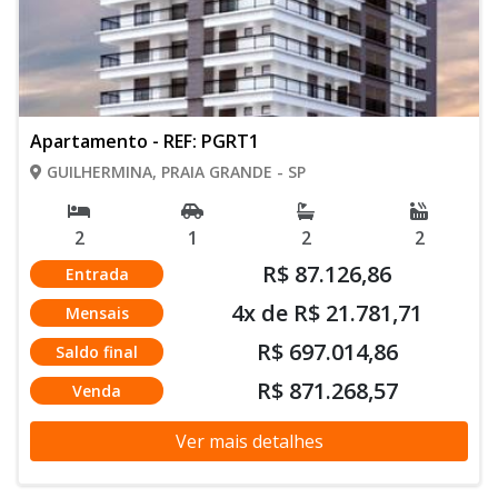
Apartamento - REF: PGRT1
GUILHERMINA, PRAIA GRANDE - SP
2
1
2
2
R$ 87.126,86
Entrada
4x de R$ 21.781,71
Mensais
R$ 697.014,86
Saldo final
R$ 871.268,57
Venda
Ver mais detalhes